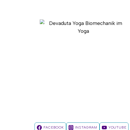
–
DAS
LEFT
AIC/RIGHT
BC
PATTERN
VERSTEHEN
UND
AUSGLEICHEN
FACEBOOK
INSTAGRAM
YOUTUBE