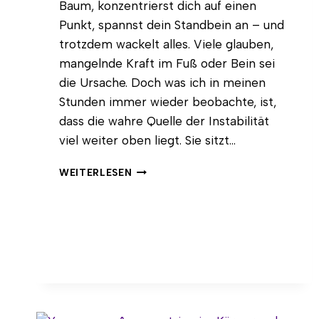
Baum, konzentrierst dich auf einen
Punkt, spannst dein Standbein an – und
trotzdem wackelt alles. Viele glauben,
mangelnde Kraft im Fuß oder Bein sei
die Ursache. Doch was ich in meinen
Stunden immer wieder beobachte, ist,
dass die wahre Quelle der Instabilität
viel weiter oben liegt. Sie sitzt…
ZONE
WEITERLESEN
OF
APPOSITION
(ZOA)
IM
YOGA:
DER
SCHLÜSSEL
FÜR
STABILE
BALANCE