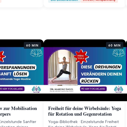
60 MIN
60 MIN
w zur Mobilisation
Freiheit für deine Wirbelsäule: Yoga
örpers
für Rotation und Gegenrotation
Einzelstunde Sanfter
Yoga-Bibliothek · Einzelstunde Freiheit
lisation deines
für deine Wirbelsäule: Yoga für Rotation