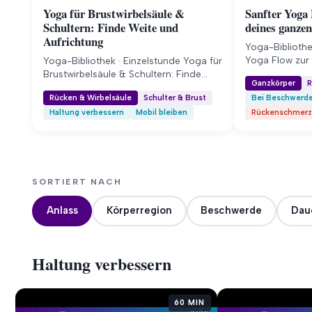
Yoga für Brustwirbelsäule &
Sanfter Yoga 
Schultern: Finde Weite und
deines ganze
Aufrichtung
Yoga-Bibliothe
Yoga Flow zur 
Yoga-Bibliothek · Einzelstunde Yoga für
ganzen Körper
Brustwirbelsäule & Schultern: Finde
Ganzkörper
R
Yogastunde mob
Weite und Aufrichtung In dieser 75-
Rücken & Wirbelsäule
Schulter & Brust
Bei Beschwerd
deinen gesamt
minütigen Yogastunde mobilisierst du
Haltung verbessern
Mobil bleiben
Rückenschmer
Wirbelsäule bi
gezielt deine Brustwirbelsäule und
durch achtsa
befreist deine Schultern von
bewusste Atmu
Verspannungen. Finde zurück zu einer
und löse fest
aufrechten Haltung und einem tiefen,
Mitglieder-Zu
freien Atem. Mitglieder-Zugang Was
anders macht ✓
diese Stunde anders macht ✓ Löse
SORTIERT NACH
Wirbelsäule v
Verspannungen im Nacken und
Schulterbereich ✓ Mobilisiere deine
Anlass
Körperregion
Beschwerde
Dau
Brustwirbelsäule…
Haltung verbessern
60 MIN