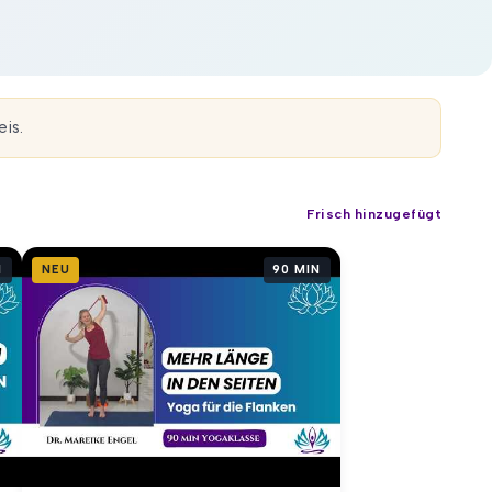
is.
Frisch hinzugefügt
N
NEU
90 MIN