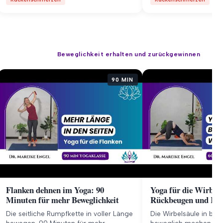
Beweglichkeit erhalten und zurückgewinnen
90 MIN
Flanken dehnen im Yoga: 90
Yoga für die Wirbels
Minuten für mehr Beweglichkeit
Rückbeugen und Ru
Die seitliche Rumpfkette in voller Länge
Die Wirbelsäule in bei
bewegen. 90 Minuten für mehr
beweglich machen. 60