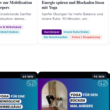
w zur Mobilisation
Energie spüren und Blockaden lösen
örpers
mit Yoga
Einzelstunde Sanfter
Sanfte Übungen für mehr Balance und
lisation deines
innere Ruhe. 90 Minuten, um
 dieser 60-minütigen
Spannungen zu lösen und neue Energie
n & Wirbelsäule
sierst du sanft
im Körper zu spüren.
Mobil bleiben
Ganzkörper
Innere Ruhe finden
Körper von der
Bei Beschwerden
Stress / Anspannung
 den Hüften. Finde
Bewegung und
urück in deine Mitte
ende Spannungen.
g Was diese Stunde
bilisiere deine
Nacken…
60 MIN
90 MIN