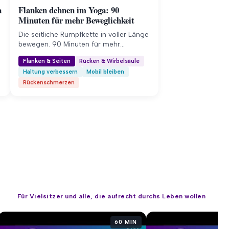
a
Flanken dehnen im Yoga: 90
Minuten für mehr Beweglichkeit
Die seitliche Rumpfkette in voller Länge
n
bewegen. 90 Minuten für mehr
Beweglichkeit im Oberkörper und
Flanken & Seiten
Rücken & Wirbelsäule
weniger Rückenschmerzen.
Haltung verbessern
Mobil bleiben
Rückenschmerzen
Für Vielsitzer und alle, die aufrecht durchs Leben wollen
60 MIN