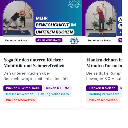
Yoga für den unteren Rücken:
Flanken dehnen im Y
Mobilität und Schmerzfreiheit
Minuten für mehr Be
Den unteren Rücken über
Die seitliche Rumpfket
Beckenbeweglichkeit entlasten. 60
bewegen. 90 Minuten 
Minuten gegen Verspannung und für
Beweglichkeit im Obe
Rücken & Wirbelsäule
Becken & Hüfte
Flanken & Seiten
Rück
mehr Mobilität im Becken.
weniger Rückenschme
Bei Beschwerden
Haltung verbessern
Haltung verbessern
Mo
Rückenschmerzen
Rückenschmerzen