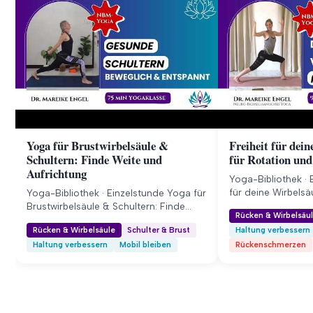
Yoga für Brustwirbelsäule &
Freiheit für dei
Schultern: Finde Weite und
für Rotation und
Aufrichtung
Yoga-Bibliothek · 
für deine Wirbelsä
Yoga-Bibliothek · Einzelstunde Yoga für
und Gegenrotation
Brustwirbelsäule & Schultern: Finde
Rücken & Wirbelsäu
minütigen Praxis l
Weite und Aufrichtung In dieser 75-
Rücken & Wirbelsäule
Schulter & Brust
Haltung verbessern
Verspannungen un
minütigen Yogastunde mobilisierst du
Haltung verbessern
Mobil bleiben
Rückenschmerzen
Beweglichkeit dei
gezielt deine Brustwirbelsäule und
Wirbelsäule. Entd
befreist deine Schultern von
Rotationen ein ne
Verspannungen. Finde zurück zu einer
Leichtigkeit und A
aufrechten Haltung und einem tiefen,
Körper. Mitgliede
freien Atem. Mitglieder-Zugang Was
Stunde anders mac
diese Stunde anders macht ✓ Löse