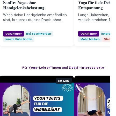
Sanftes Yoga ohne
Yoga für tiefe Dehn
Handgelenksbelastung
Entspannung
Wenn deine Handgelenke empfindlich
Lange Haltezeiten, di
sind, brauchst du eine Praxis ohne
wirklich erreichen. Ein
Hund und Plank. 92 Minuten Erdung.
Praxis.
Ganzkörper
Bei Beschwerden
Ganzkörper
Innere Ru
Innere Ruhe finden
Mobil bleiben
Stress 
Für Yoga-Lehrer*innen und Detail-Interessierte
60 MIN