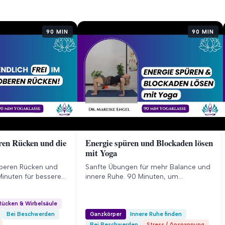
rbelsäule vom
90 MIN
90 MIN
ren Rücken und die
Energie spüren und Blockaden lösen
mit Yoga
oberen Rücken und
Sanfte Übungen für mehr Balance und
Minuten für bessere
innere Ruhe. 90 Minuten, um
eglichkeit und freie
Spannungen zu lösen und neue Energie
im Körper zu spüren.
Rücken & Wirbelsäule
Bei Beschwerden
Ganzkörper
Innere Ruhe finden
Bei Beschwerden
Stress / Anspannung