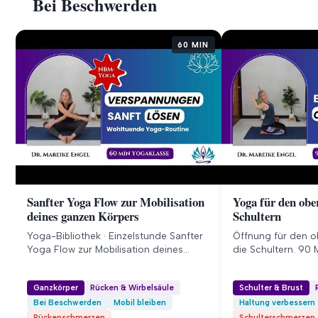
Bei Beschwerden
deine gesamte Wi
Verspannungen im Nacken und
Becken bis…
Schulterbereich ✓ Mobilisiere deine
Brustwirbelsäule…
60 MIN
Sanfter Yoga Flow zur Mobilisation
Yoga für den obe
deines ganzen Körpers
Schultern
Yoga-Bibliothek · Einzelstunde Sanfter
Öffnung für den 
Yoga Flow zur Mobilisation deines
die Schultern. 90 
ganzen Körpers In dieser 60-minütigen
Haltung, mehr Bew
Yogastunde mobilisierst du sanft
Atmung.
Ganzkörper
Rücken & Wirbelsäule
Schulter & Brust
deinen gesamten Körper von der
Bei Beschwerden
Mobil bleiben
Haltung verbessern
Wirbelsäule bis zu den Hüften. Finde
durch achtsame Bewegung und
Rückenschmerzen
Schulterschmerzen