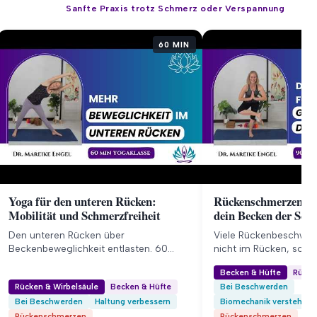
Sanfte Praxis trotz Schmerz oder Verspannung
60 MIN
Yoga für den unteren Rücken:
Rückenschmerzen lö
Mobilität und Schmerzfreiheit
dein Becken der Schlü
Den unteren Rücken über
Viele Rückenbeschwer
Beckenbeweglichkeit entlasten. 60
nicht im Rücken, sond
Minuten gegen Verspannung und für
90 Minuten, um über 
Becken & Hüfte
Rücke
mehr Mobilität im Becken.
den unteren Rücken na
Rücken & Wirbelsäule
Becken & Hüfte
Bei Beschwerden
entlasten.
Bei Beschwerden
Haltung verbessern
Biomechanik verstehen
Rückenschmerzen
Rückenschmerzen