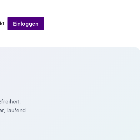
Einloggen
kt
reiheit,
r, laufend