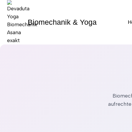
Zum
Inhalt
springen
Biomechanik & Yoga
H
Biomech
aufrechte