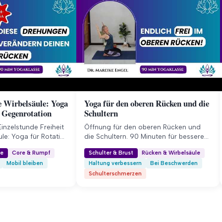
ne Wirbelsäule: Yoga
Yoga für den oberen Rücken und die
 Gegenrotation
Schultern
Einzelstunde Freiheit
Öffnung für den oberen Rücken und
ule: Yoga für Rotation
die Schultern. 90 Minuten für bessere
 In dieser 60-
Haltung, mehr Beweglichkeit und freie
le
Core & Rumpf
Schulter & Brust
Rücken & Wirbelsäule
öst du gezielt
Atmung.
Mobil bleiben
Haltung verbessern
Bei Beschwerden
d verbesserst die
Schulterschmerzen
ner gesamten
ecke durch bewusste
ues Gefühl von
ufrichtung in deinem
r-Zugang Was diese
ht ✓ Mobilisiere