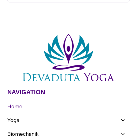
NAVIGATION
Home
Unter
Yoga
umsch
Unter
Biomechanik