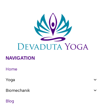
NAVIGATION
Home
Unter
Yoga
umsch
Unter
Biomechanik
umsch
Blog