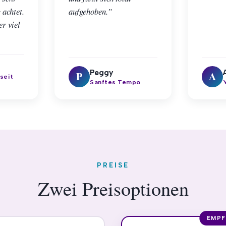
 achtet.
aufgehoben.”
r viel
Peggy
P
A
 seit
Sanftes Tempo
PREISE
Zwei Preisoptionen