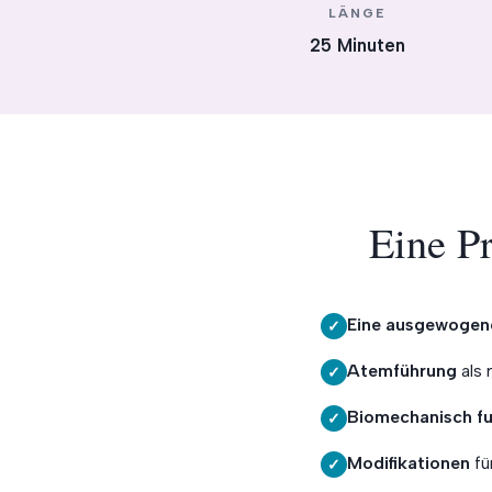
LÄNGE
25 Minuten
Eine Pr
Eine ausgewogen
✓
Atemführung
als 
✓
Biomechanisch fu
✓
Modifikationen
fü
✓