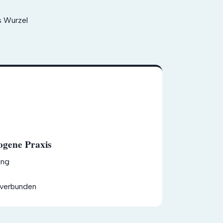
 Wurzel
ogene Praxis
ing
t
verbunden