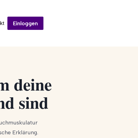
Einloggen
kt
m deine
nd sind
auchmuskulatur
sche Erklärung.