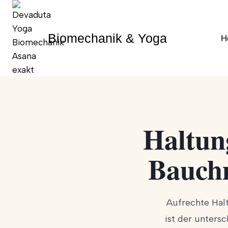
Zum
Inhalt
springen
Biomechanik & Yoga
H
Haltun
Bauchm
Aufrechte Hal
ist der unters