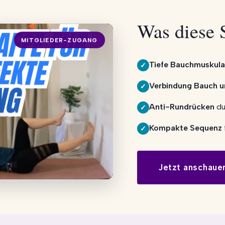
Was diese 
MITGLIEDER-ZUGANG
Tiefe Bauchmuskula
✓
Verbindung Bauch u
✓
Anti-Rundrücken
du
✓
Kompakte Sequenz
✓
Jetzt anschaue