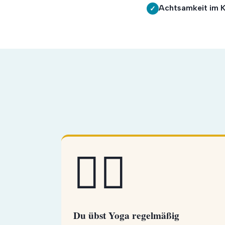
Achtsamkeit im K
✓
🧘‍♀️
Du übst Yoga regelmäßig