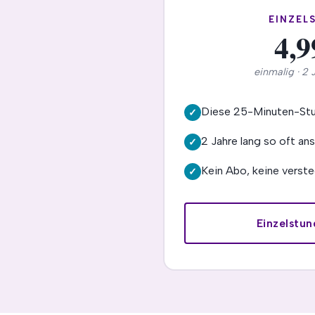
EINZEL
4,9
einmalig · 2 
Diese 25-Minuten-St
✓
2 Jahre lang so oft ans
✓
Kein Abo, keine verst
✓
Einzelstu