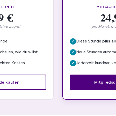
STUNDE
YOGA-BI
9 €
24,
Jahre Zugriff
pro Monat, mo
unde
Diese Stunde
plus a
✓
chauen, wie du willst
Neue Stunden automat
✓
eckten Kosten
Jederzeit kündbar, ke
✓
nde kaufen
Mitgliedsc