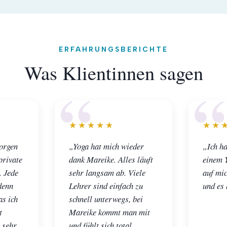
ERFAHRUNGSBERICHTE
Was Klientinnen sagen
★★★★★
★★
orgen
„Yoga hat mich wieder
„Ich ha
private
dank Mareike. Alles läuft
einem Y
. Jede
sehr langsam ab. Viele
auf mic
denn
Lehrer sind einfach zu
und es 
as ich
schnell unterwegs, bei
t
Mareike kommt man mit
 sehr
und fühlt sich total