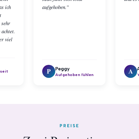
as ich
aufgehoben.”
t
 sehr
 achtet.
r viel
Peggy
P
A
 seit
Aufgehoben fühlen
PREISE