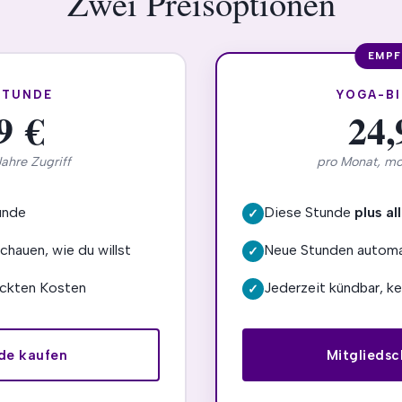
Zwei Preisoptionen
STUNDE
YOGA-BI
9 €
24,
Jahre Zugriff
pro Monat, mo
unde
Diese Stunde
plus a
✓
chauen, wie du willst
Neue Stunden automat
✓
eckten Kosten
Jederzeit kündbar, ke
✓
nde kaufen
Mitgliedsc