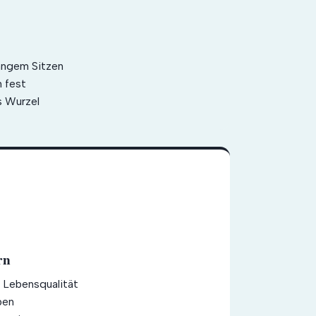
langem Sitzen
 fest
 Wurzel
rn
 Lebensqualität
ben