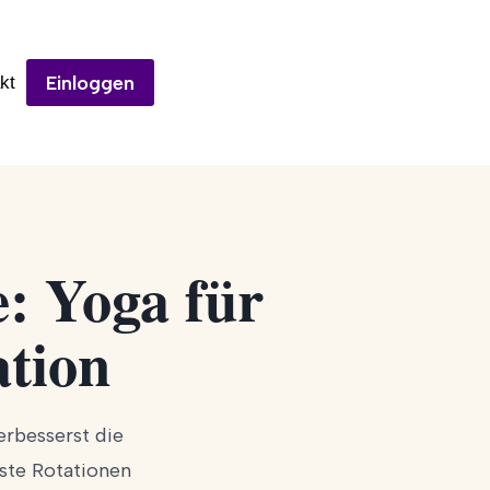
Einloggen
kt
e: Yoga für
ation
erbesserst die
ste Rotationen