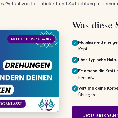
es Gefühl von Leichtigkeit und Aufrichtung in deinem
Was diese 
MITGLIEDER-ZUGANG
Mobilisiere deine g
✓
Kopf.
Löse typische Halt
✓
Erforsche die Kraft
✓
Freiheit.
Vertiefe deine Kör
✓
Übungen.
Jetzt anschaue