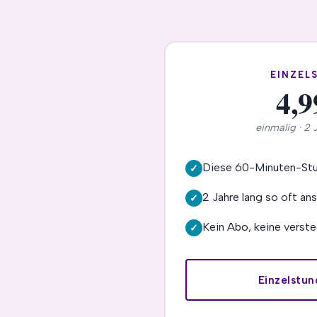
EINZEL
4,9
einmalig · 2 
Diese 60-Minuten-St
✓
2 Jahre lang so oft ans
✓
Kein Abo, keine verst
✓
Einzelstu