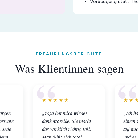
Vorbeugung statt The
ERFAHRUNGSBERICHTE
Was Klientinnen sagen
★★★★★
★★
orgen
„Yoga hat mich wieder
„Ich ha
private
dank Mareike. Sie macht
einem Y
. Jede
das wirklich richtig toll.
auf mic
denn
Man fühlt sich total
und es 