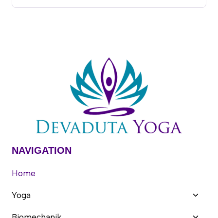
NAVIGATION
Home
Unter
Yoga
umsch
Unter
Biomechanik