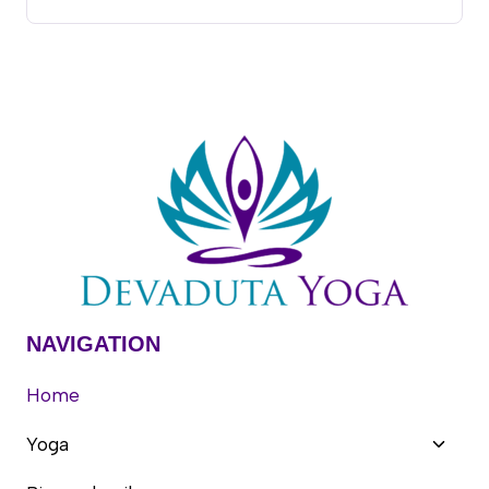
NAVIGATION
Home
Unter
Yoga
umsch