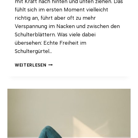
mit Kraft nach hinten und unten ziehen. Das
fühlt sich im ersten Moment vielleicht
richtig an, führt aber oft zu mehr
Verspannung im Nacken und zwischen den
Schulterblättern. Was viele dabei
übersehen: Echte Freiheit im
Schultergürtel…
WARUM
WEITERLESEN
IST
DIE
ZONE
OF
APPOSITION
DER
SCHLÜSSEL
ZU
FREIER
ATMUNG
UND