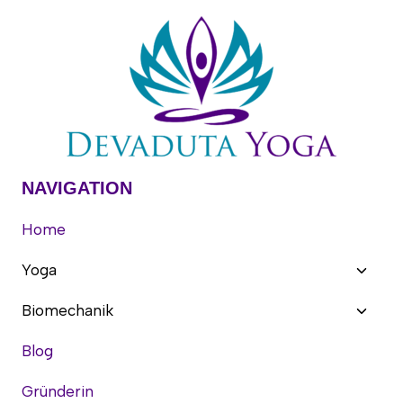
YOGA:
WIE
DEIN
ZWERCHFELL
DEINE
ENERGIE
STEUERT
NAVIGATION
Home
Unter
Yoga
umsch
Unter
Biomechanik
umsch
Blog
Gründerin