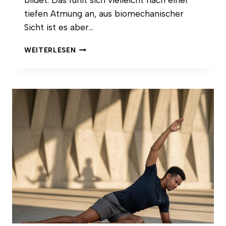
bildet. Das fühlt sich vielleicht nach einer
tiefen Atmung an, aus biomechanischer
Sicht ist es aber…
WIE
WEITERLESEN
BEFREIT
DIE
ZWERCHFELLATMUNG
DEINE
WIRBELSÄULE
WIRKLICH?