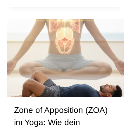
OF
APPOSITION
(ZOA)
IM
YOGA:
DER
SCHLÜSSEL
FÜR
STABILE
BALANCE
Zone of Apposition (ZOA)
im Yoga: Wie dein