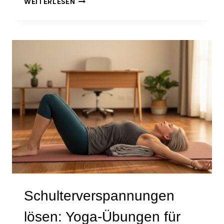
WEITERLESEN
RÜCKEN
DEHNEN:
4
EINFACHE
YOGA-
ÜBUNGEN
GEGEN
SCHMERZEN
NACH
DEM
BÜROTAG
Schulterverspannungen
lösen: Yoga-Übungen für