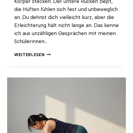
Körper stecken. Der untere Rücken ziept,
die Hüften fühlen sich fest und unbeweglich
an. Du dehnst dich vielleicht kurz, aber die
Erleichterung hält nicht lange an. Das kenne
ich aus unzähligen Gesprächen mit meinen
Schülerinnen…
WARUM
WEITERLESEN
DU
NACH
DEM
SITZEN
RÜCKENSCHMERZEN
HAST
UND
WIE
DU
SIE
MIT
YOGA