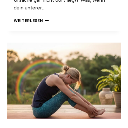
Ursache gar nicht dort liegt? Was, wenn
dein unterer…
BECKEN
WEITERLESEN
MOBILISIEREN
IM
YOGA:
DIE
GEHEIME
KRAFT
FÜR
DEINE
LENDENWIRBELSÄULE