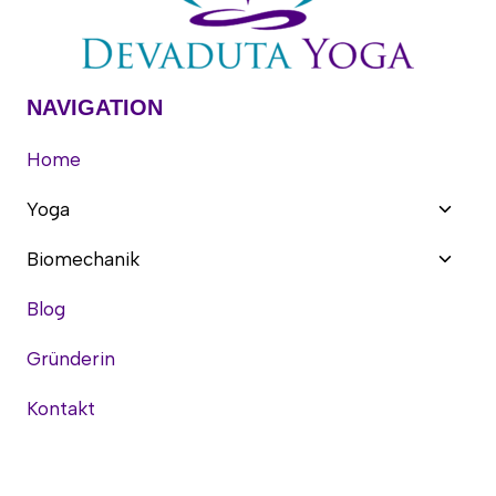
DEN
RUNDRÜCKEN
NAVIGATION
Home
Unter
Yoga
umsch
Unter
Biomechanik
umsch
Blog
Gründerin
Kontakt