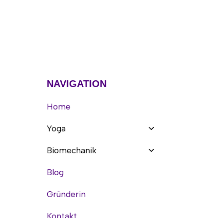
NAVIGATION
Home
Untermenü
Yoga
umschalten
Untermenü
Biomechanik
umschalten
Blog
Gründerin
Kontakt