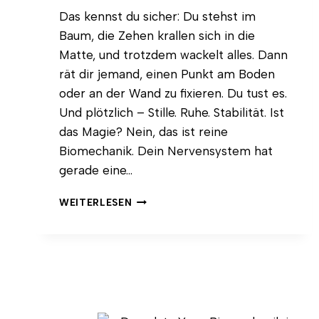
Das kennst du sicher: Du stehst im
Baum, die Zehen krallen sich in die
Matte, und trotzdem wackelt alles. Dann
rät dir jemand, einen Punkt am Boden
oder an der Wand zu fixieren. Du tust es.
Und plötzlich – Stille. Ruhe. Stabilität. Ist
das Magie? Nein, das ist reine
Biomechanik. Dein Nervensystem hat
gerade eine…
AUGEN,
WEITERLESEN
GLEICHGEWICHT
UND
KÖRPERHALTUNG:
WIE
DEIN
BLICK
DIE
STABILITÄT