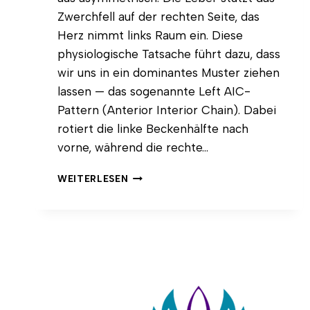
Zwerchfell auf der rechten Seite, das
Herz nimmt links Raum ein. Diese
physiologische Tatsache führt dazu, dass
wir uns in ein dominantes Muster ziehen
lassen — das sogenannte Left AIC-
Pattern (Anterior Interior Chain). Dabei
rotiert die linke Beckenhälfte nach
vorne, während die rechte…
LANGE
WEITERLESEN
FLANKEN
IM
YOGA:
WARUM
SEITLICHE
LÄNGE
DEINE
ATMUNG
UND