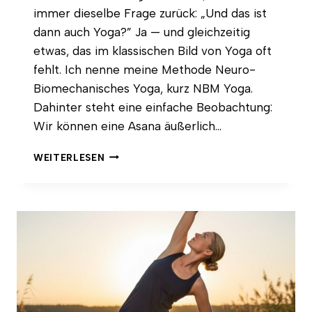
immer dieselbe Frage zurück: „Und das ist
dann auch Yoga?” Ja — und gleichzeitig
etwas, das im klassischen Bild von Yoga oft
fehlt. Ich nenne meine Methode Neuro-
Biomechanisches Yoga, kurz NBM Yoga.
Dahinter steht eine einfache Beobachtung:
Wir können eine Asana äußerlich…
WAS
WEITERLESEN
IST
NEURO-
BIOMECHANISCHES
YOGA
(NBM
YOGA)?
METHODE,
SÄULEN
UND
FÜR