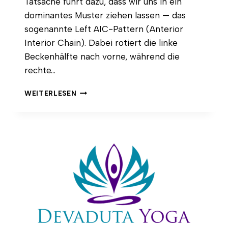
Tatsache führt dazu, dass wir uns in ein
dominantes Muster ziehen lassen — das
sogenannte Left AIC-Pattern (Anterior
Interior Chain). Dabei rotiert die linke
Beckenhälfte nach vorne, während die
rechte…
LANGE
WEITERLESEN
FLANKEN
IM
YOGA:
WARUM
SEITLICHE
LÄNGE
DEINE
ATMUNG
UND
HALTUNG
VERÄNDERT