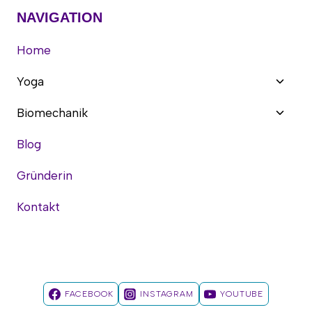
NAVIGATION
Home
Unter
Yoga
umsch
Unter
Biomechanik
umsch
Blog
Gründerin
Kontakt
FACEBOOK
INSTAGRAM
YOUTUBE