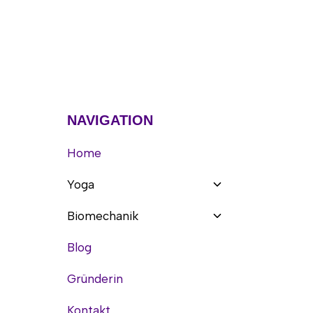
NAVIGATION
Home
Untermenü
Yoga
umschalten
Untermenü
Biomechanik
umschalten
Blog
Gründerin
Kontakt