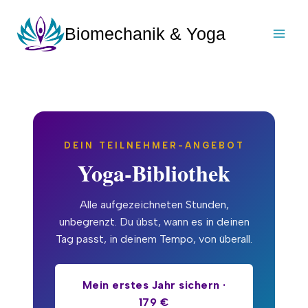
Zum
Inhalt
Biomechanik & Yoga
springen
DEIN TEILNEHMER-ANGEBOT
Yoga-Bibliothek
Alle aufgezeichneten Stunden,
unbegrenzt. Du übst, wann es in deinen
Tag passt, in deinem Tempo, von überall.
Mein erstes Jahr sichern ·
179 €