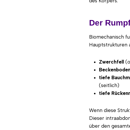
des Körpers.
Der Rumpf
Biomechanisch fu
Hauptstrukturen 
Zwerchfell
(o
Beckenbode
tiefe Bauchm
(seitlich)
tiefe Rücken
Wenn diese Strukt
Dieser intraabdom
über den gesamt