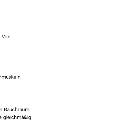
. Vier
chmuskeln
im Bauchraum.
te gleichmäßig