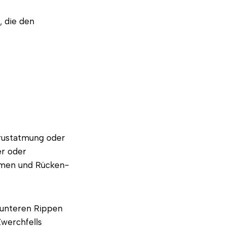
, die den
Brustatmung oder
er oder
lemen und Rücken-
n unteren Rippen
werchfells