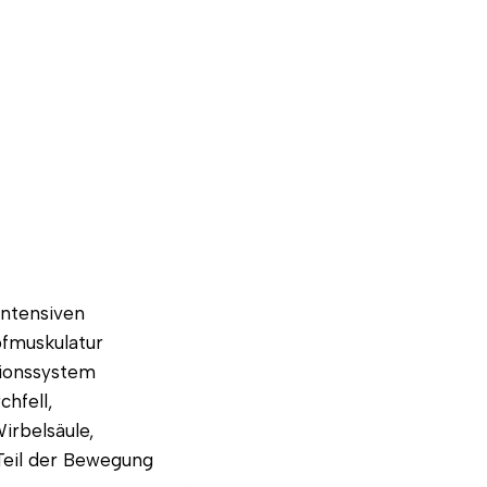
intensiven
fmuskulatur
tionssystem
hfell,
rbelsäule,
Teil der Bewegung