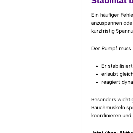
Stabilität 
Ein häufiger Fehl
anzuspannen oder
kurzfristig Spannu
Der Rumpf muss
Er stabilisier
erlaubt gleic
reagiert dyn
Besonders wichtig
Bauchmuskeln spi
koordinieren und 
Jetzt üben: Aktiv