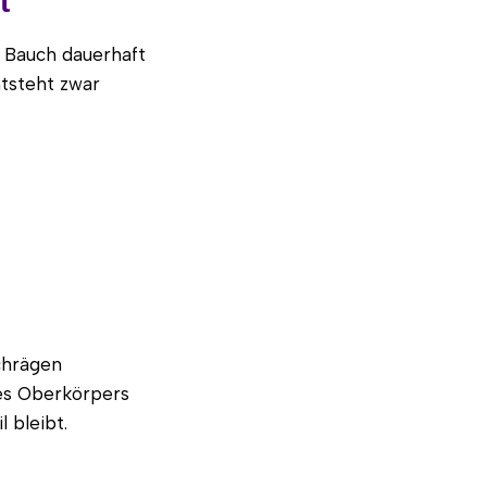
t
n Bauch dauerhaft
tsteht zwar
schrägen
des Oberkörpers
 bleibt.