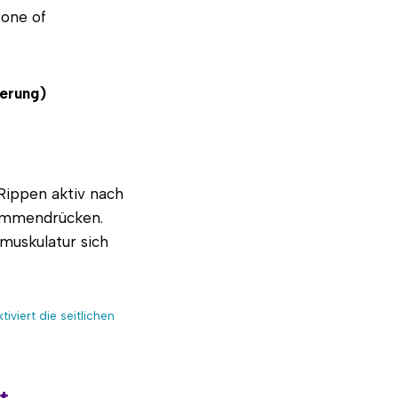
Zone of
ierung)
 Rippen aktiv nach
usammendrücken.
muskulatur sich
iviert die seitlichen