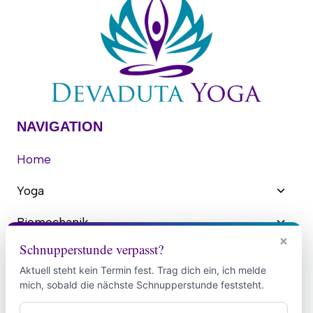
NAVIGATION
Home
Unter
Yoga
umsch
Unter
Biomechanik
umsch
×
Schnupperstunde verpasst?
Blog
Aktuell steht kein Termin fest. Trag dich ein, ich melde
Gründerin
mich, sobald die nächste Schnupperstunde feststeht.