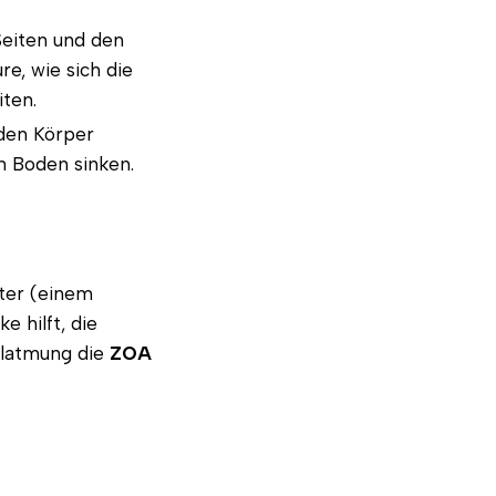
Seiten und den
e, wie sich die
ten.
 den Körper
n Boden sinken.
ter (einem
 hilft, die
ellatmung die
ZOA