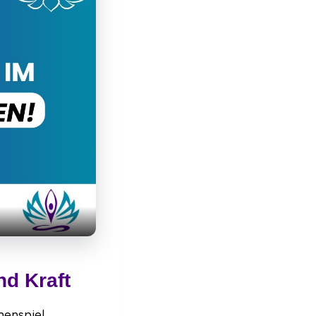
nd Kraft
menspiel