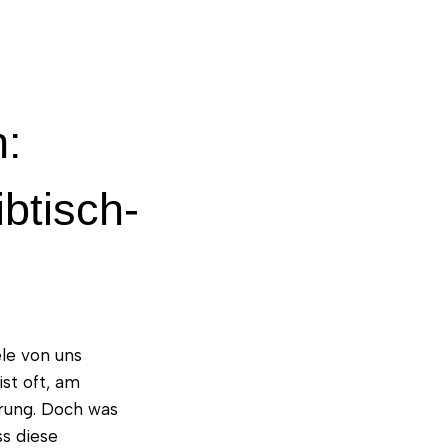
n:
btisch-
ele von uns
ist oft, am
erung. Doch was
ss diese