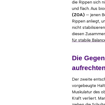
die Rippen sich n
und flach. Aus bi
(ZOA)
— jenen Be
Rippen anliegt, u
nicht stabilisier
diesen Zusammenh
für stabile Bala
Die Gegens
aufrechte
Der zweite entsch
vorgebeugte Haltu
Muskulatur des o
Kraft verliert. M
ziehen die Schul