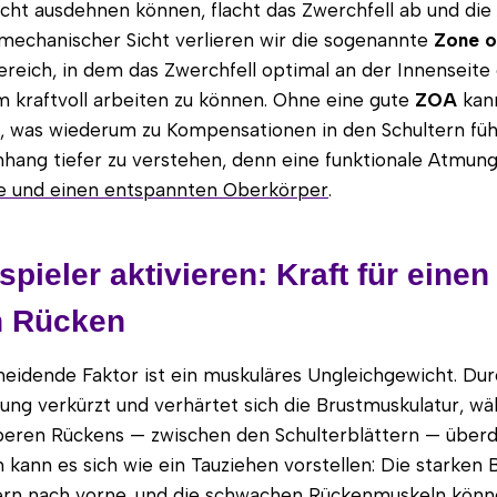
icht ausdehnen können, flacht das Zwerchfell ab und di
omechanischer Sicht verlieren wir die sogenannte
Zone o
reich, in dem das Zwerchfell optimal an der Innenseite
m kraftvoll arbeiten zu können. Ohne eine gute
ZOA
kan
en, was wiederum zu Kompensationen in den Schultern führ
ang tiefer zu verstehen, denn eine funktionale Atmung
nce und einen entspannten Oberkörper
.
pieler aktivieren: Kraft für einen
n Rücken
eidende Faktor ist ein muskuläres Ungleichgewicht. Dur
ng verkürzt und verhärtet sich die Brustmuskulatur, wä
beren Rückens — zwischen den Schulterblättern — überd
an kann es sich wie ein Tauziehen vorstellen: Die starken
tern nach vorne, und die schwachen Rückenmuskeln könn