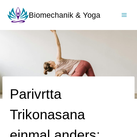
Zum
Inhalt
Biomechanik & Yoga
springen
Parivrtta
Trikonasana
einmal anders: