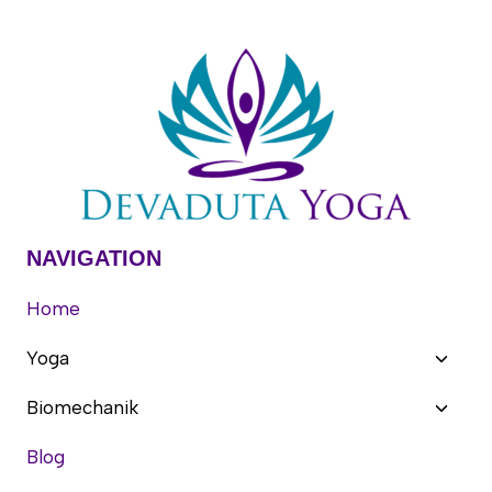
NAVIGATION
Home
Unter
Yoga
umsch
Unter
Biomechanik
umsch
Blog