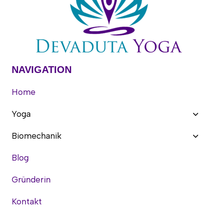
NAVIGATION
Home
Unter
Yoga
umsch
Unter
Biomechanik
umsch
Blog
Gründerin
Kontakt