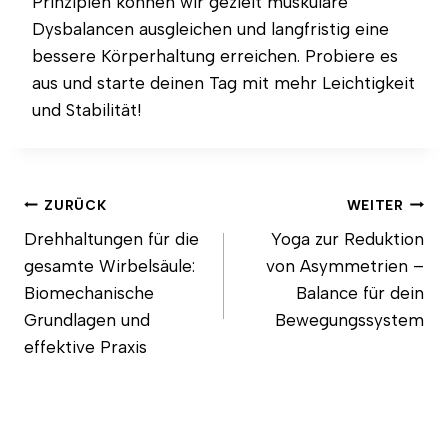
Prinzipien können wir gezielt muskuläre
Dysbalancen ausgleichen und langfristig eine
bessere Körperhaltung erreichen. Probiere es
aus und starte deinen Tag mit mehr Leichtigkeit
und Stabilität!
Beitragsnavigation
ZURÜCK
WEITER
Drehhaltungen für die
Yoga zur Reduktion
gesamte Wirbelsäule:
von Asymmetrien –
Biomechanische
Balance für dein
Grundlagen und
Bewegungssystem
effektive Praxis